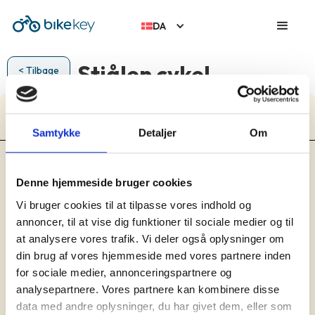
DA
Stjålen cykel
< Tilbage
Cube Travel SLT 2019
Samtykke
Detaljer
Om
Dusør:
Lokation:
Denne hjemmeside bruger cookies
Ikke angivet
Model:
Vi bruger cookies til at tilpasse vores indhold og
Cube Travel SLT 2019
annoncer, til at vise dig funktioner til sociale medier og til
Type:
at analysere vores trafik. Vi deler også oplysninger om
Herre
din brug af vores hjemmeside med vores partnere inden
Kategori:
Anden/speciel
for sociale medier, annonceringspartnere og
Farve:
analysepartnere. Vores partnere kan kombinere disse
Sort
data med andre oplysninger, du har givet dem, eller som
Tyveri beskrivelse: