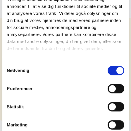
annoncer, til at vise dig funktioner til sociale medier og til
at analysere vores trafik. Vi deler også oplysninger om
din brug af vores hjemmeside med vores partnere inden
Dusør:
for sociale medier, annonceringspartnere og
Lokation:
analysepartnere. Vores partnere kan kombinere disse
Frederiksgårds Allé, 2720, Danmark
data med andre oplysninger, du har givet dem, eller som
Model:
de har indsamlet fra din brug af deres tjenester.
Logic adventure 7g
Type:
Dame
Samtykkevalg
Kategori:
Nødvendig
City
Farve:
Sort
Præferencer
Tyveri beskrivelse:
Stod op af husmuren lige ud fra lejlighedopgangen
Statistik
Del på Facebook
Kontakt ejer
Marketing