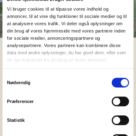
Vi bruger cookies til at tilpasse vores indhold og
annoncer, til at vise dig funktioner til sociale medier og til
at analysere vores trafik. Vi deler også oplysninger om
din brug af vores hjemmeside med vores partnere inden
for sociale medier, annonceringspartnere og
analysepartnere. Vores partnere kan kombinere disse
Dusør:
Lokation:
data med andre oplysninger, du har givet dem, eller som
Tietgensgade, 1703, Danmark
de har indsamlet fra din brug af deres tjenester.
Model:
Hyde Pro (Belt Drive)
Type:
Samtykkevalg
Herre
Nødvendig
Kategori:
Mountain/Tour
Farve:
Præferencer
Sort
Tyveri beskrivelse:
Var låst fast til det sidste cykelstativ langs siden af DGI byen
Statistik
Del på Facebook
Kontakt ejer