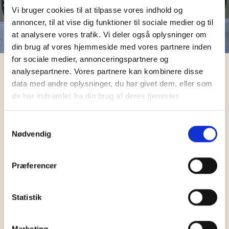
Vi bruger cookies til at tilpasse vores indhold og
annoncer, til at vise dig funktioner til sociale medier og til
at analysere vores trafik. Vi deler også oplysninger om
din brug af vores hjemmeside med vores partnere inden
for sociale medier, annonceringspartnere og
Dusør:
analysepartnere. Vores partnere kan kombinere disse
Lokation:
data med andre oplysninger, du har givet dem, eller som
Ikke angivet
de har indsamlet fra din brug af deres tjenester.
Model:
CityZen
Type:
Samtykkevalg
Herre
Nødvendig
Kategori:
City
Farve:
Præferencer
Grå
Tyveri beskrivelse:
Ikke angivet
Statistik
Del på Facebook
Kontakt ejer
Marketing