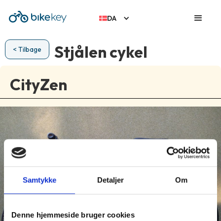
DA
Stjålen cykel
< Tilbage
CityZen
Samtykke
Detaljer
Om
Denne hjemmeside bruger cookies