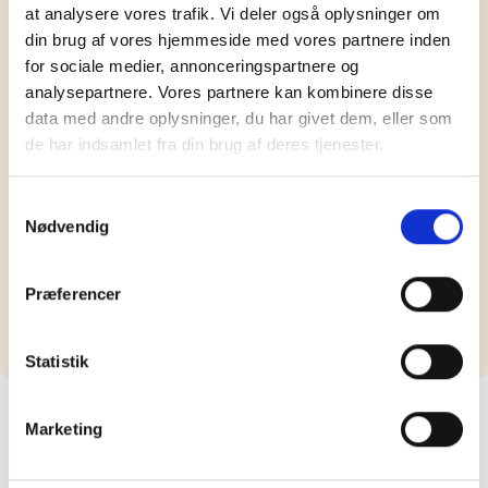
at analysere vores trafik. Vi deler også oplysninger om
Dusør:
din brug af vores hjemmeside med vores partnere inden
Lokation:
Ikke angivet
for sociale medier, annonceringspartnere og
Model:
analysepartnere. Vores partnere kan kombinere disse
Train 7 29''
data med andre oplysninger, du har givet dem, eller som
Type:
de har indsamlet fra din brug af deres tjenester.
Herre
Kategori:
Mountain/Tour
Samtykkevalg
Farve:
Nødvendig
Sort
Tyveri beskrivelse:
Var låst og stod inde i cykelparkering ved universitetet
Præferencer
Del på Facebook
Kontakt ejer
Statistik
Marketing