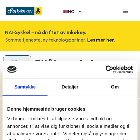
NO
NAFSykkel – nå driftet av Bikekey.
Samme tjeneste, ny teknologipartner.
Les mer her.
Stjålen cykel
< Tilbage
Damecykel
Samtykke
Detaljer
Om
March 7, 2023
Dusør:
Denne hjemmeside bruger cookies
Lokation:
Vi bruger cookies til at tilpasse vores indhold og
Ikke angivet
Model:
annoncer, til at vise dig funktioner til sociale medier og til
Damecykel
at analysere vores trafik. Vi deler også oplysninger om
Type: