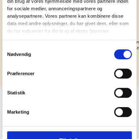
din brug af vores hjemmeside med vores partnere inden
Dame
for sociale medier, annonceringspartnere og
Kategori:
analysepartnere. Vores partnere kan kombinere disse
Anden/speciel
Farve:
data med andre oplysninger, du har givet dem, eller som
Grøn
de har indsamlet fra din brug af deres tjenester.
Tyveri beskrivelse:
Den stod i gården på adr. Bredgade 23A 1260 Kbh K, hvor jeg bor. Min
Samtykkevalg
nabo har også mistet sin cykel, som stod i gården. Der har ikke været
Nødvendig
sedler i vores postkasse og at cykler skulle fjernes. Om natten er
porten låst.
Præferencer
Del på Facebook
Kontakt ejer
Statistik
Marketing
Opprett bruker
Logg inn