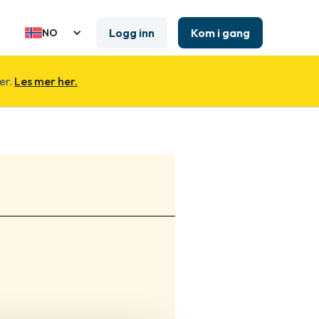
Logg inn
Kom i gang
NO
er.
Les mer her.