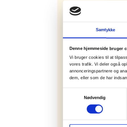
Samtykke
Denne hjemmeside bruger c
Vi bruger cookies til at tilpas
vores trafik. Vi deler også 
annonceringspartnere og anal
dem, eller som de har indsaml
Dusør:
Lokation:
Samtykkevalg
Sigridsvej, 8220, Danmark
Nødvendig
Model:
Ikke angivet
Type:
Herre
Kategori: