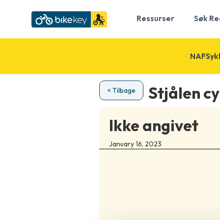
Ressurser
Søk Re
NAFSykk
Stjålen cy
< Tilbage
Ikke angivet
January 16, 2023