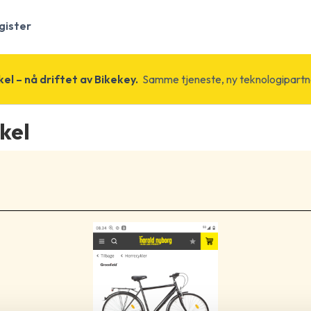
gister
el – nå driftet av Bikekey.
Samme tjeneste, ny teknologipartn
kel