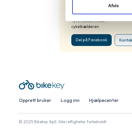
Ikke angivet
Afvis
Farve:
Ikke angivet
Tyveri beskrivelse:
cykelkælderen
Del på Facebook
Kontak
Opprett bruker
Logg inn
Hjælpecenter
© 2025 Bikekey ApS. Alle rettigheter forbeholdt.