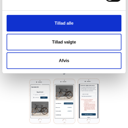
dermed Mit-ID verificerer sig selv.
2. Få sælger til at registrere cyklen med stelnummerets på
Bikekey
Tillad alle
3. Anmod om ejerskabsflyt på cyklen ved at søge på
stelnummeret når du er logget ind på hjemmeskærmen.
4. Under beskeder på sælgerens konto kan han acceptere
Tillad valgte
anmodningen på ejerskabsflyttet på det pågældende
stelnummer
Afvis
Anmodningsprocessen af et cykel ejerskabet ser ud som der
er illustreret i nedenstående figur.