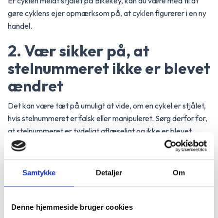
Er cyklen meldt stjålet på Bikekey, kan du være med til at
gøre cyklens ejer opmærksom på, at cyklen figurerer i en ny
handel.
2. Vær sikker på, at
stelnummeret ikke er blevet
ændret
Det kan være tæt på umuligt at vide, om en cykel er stjålet,
hvis stelnummeret er falsk eller manipuleret. Sørg derfor for,
at stelnummeret er tydeligt aflæseligt og ikke er blevet
ændret af sælgeren.
Her er tre ting, du kan kigge efter:
Samtykke
Detaljer
Om
1. At stelnummeret ikke er blevet manipuleret. Vi har bla. set
et 6-tal eller 9-tal blive til et 8-tal.
2. At området omkring stelnummeret ikke virker afslebet
Denne hjemmeside bruger cookies
eller overmalet