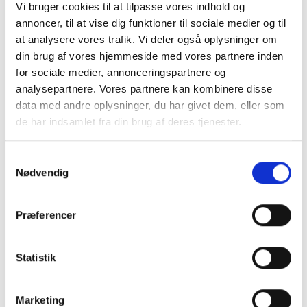
Vi bruger cookies til at tilpasse vores indhold og
3. At nogle stel ikke har et indgraveret stelnummer, men et
annoncer, til at vise dig funktioner til sociale medier og til
klistermærke på lakeringen, også kaldet et politi
at analysere vores trafik. Vi deler også oplysninger om
stelnummer. Det kan være svære at afdække svindel i dette
din brug af vores hjemmeside med vores partnere inden
tilfælde.
for sociale medier, annonceringspartnere og
analysepartnere. Vores partnere kan kombinere disse
data med andre oplysninger, du har givet dem, eller som
3. Brug Bikekey til sikkert
de har indsamlet fra din brug af deres tjenester.
ejerskabsflyt
Samtykkevalg
Nødvendig
Det kan være svært at spotte et manipuleret stelnummer og
det er aldrig muligt at helgardere sig mod at købe en stjålet
cykel. Med Bikekey kan du dog gøre handlen så sikker som
Præferencer
muligt, ved at både du og sælger verificerer jer selv med
MIT-ID og overfører ejerskabet af cyklen officielt.
Statistik
Sådan gør I:
1. Få sælger til at oprette en bruger på www.bikekey.com og
Marketing