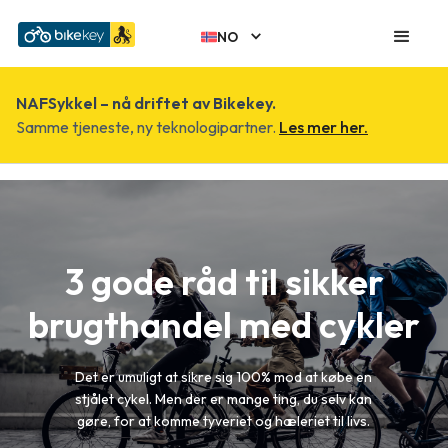
NO
NAFSykkel – nå driftet av Bikekey.
Samme tjeneste, ny teknologipartner.
Les mer her.
3 gode råd til sikker
brugthandel med cykler
Det er umuligt at sikre sig 100% mod at købe en
stjålet cykel. Men der er mange ting, du selv kan
gøre, for at komme tyveriet og hæleriet til livs.