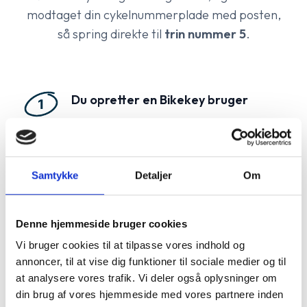
modtaget din cykelnummerplade med posten,
så spring direkte til
trin nummer 5
.
Du opretter en Bikekey bruger
For at anvende din cykelnummerplade skal
du først oprette en bruger på Bikekey
cykelregisteret. Det gør du nemt ved at tilgå
"
Opret bruger
" fra menuen i toppen.
Samtykke
Detaljer
Om
Denne hjemmeside bruger cookies
Du indløser din cykelregistrering
Vi bruger cookies til at tilpasse vores indhold og
Har du købt din cykelnummerplade f.eks. ved
annoncer, til at vise dig funktioner til sociale medier og til
en forhandler, kan du indløse den for en
at analysere vores trafik. Vi deler også oplysninger om
cykelregistrering med 12-måneders
din brug af vores hjemmeside med vores partnere inden
gyldighed. Efter oprettelse bliver du mødt af