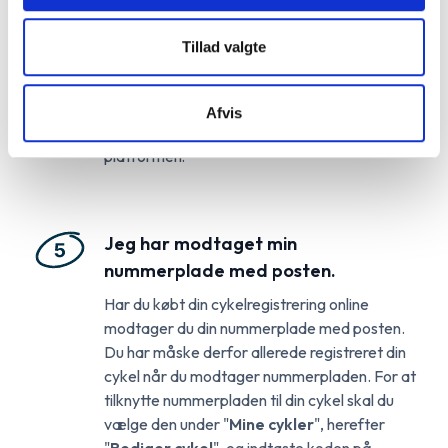
vores intuitive guide som hjælper dig igennem
hele registreringen af din cykel. Ved
trin 4
Tillad valgte
skal du indtaste den samme kode for at
tilknytte nummerpladen til din cykel.
Husk
især
at få tilknyttet dit stelnummer så du kan
Afvis
få det maksimale udbytte af Bikekey-
platformen!
Jeg har modtaget min
nummerplade med posten.
Har du købt din cykelregistrering online
modtager du din nummerplade med posten.
Du har måske derfor allerede registreret din
cykel når du modtager nummerpladen. For at
tilknytte nummerpladen til din cykel skal du
vælge den under "
Mine cykler
", herefter