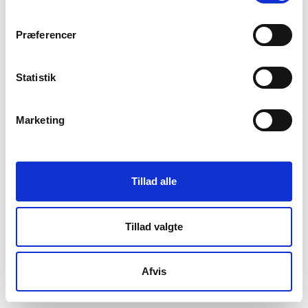
Præferencer
Online ordrer fra kunder henvist fra din butik
0
Statistik
Marketing
Gå til hovedmenu
Tillad alle
Tillad valgte
Afvis