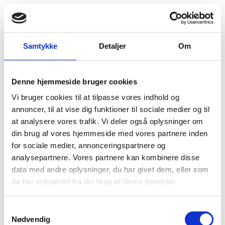
DA
Samtykke
Detaljer
Om
Forretningsoversigt
Denne hjemmeside bruger cookies
Vi bruger cookies til at tilpasse vores indhold og
annoncer, til at vise dig funktioner til sociale medier og til
at analysere vores trafik. Vi deler også oplysninger om
Nummerplader tilknyttet
din brug af vores hjemmeside med vores partnere inden
0
for sociale medier, annonceringspartnere og
analysepartnere. Vores partnere kan kombinere disse
data med andre oplysninger, du har givet dem, eller som
de har indsamlet fra din brug af deres tjenester.
Aktiverede nummerplader
Samtykkevalg
0
Nødvendig