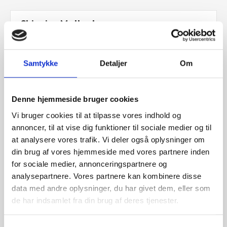
Shipping Method
$0.00
Samtykke
Detaljer
Om
Customer Information
Denne hjemmeside bruger cookies
Vi bruger cookies til at tilpasse vores indhold og
Email
annoncer, til at vise dig funktioner til sociale medier og til
Shipping Address
at analysere vores trafik. Vi deler også oplysninger om
din brug af vores hjemmeside med vores partnere inden
for sociale medier, annonceringspartnere og
analysepartnere. Vores partnere kan kombinere disse
Payment Info
data med andre oplysninger, du har givet dem, eller som
de har indsamlet fra din brug af deres tjenester.
Payment Info
/