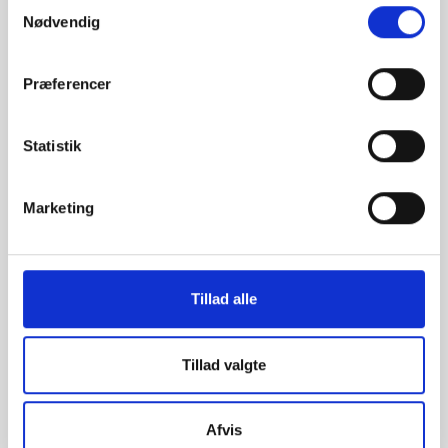
Samtykkevalg
Billing Address
Nødvendig
Præferencer
Items in Order
Statistik
Quantity: 
1
$0.00
:
Marketing
Order Summary
Tillad alle
Subtotal
$0.00
Tillad valgte
Total
Afvis